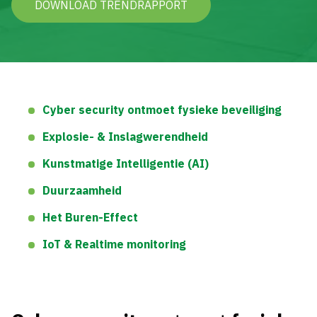
Vacatures | Werken bij Boon
DOWNLOAD TRENDRAPPORT
Duurzaamheid en Circulariteit
Cyber security ontmoet fysieke beveiliging
Explosie- & Inslagwerendheid
Kunstmatige Intelligentie (AI)
Duurzaamheid
Het Buren-Effect
IoT & Realtime monitoring