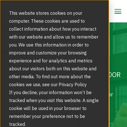
CONTACT
CONTACT
This website stores cookies on your
computer. These cookies are used to
collect information about how you interact
Beveiligingsentrees
with our website and allow us to remember
Oplossingen
trendrapport
2025
you. We use this information in order to
Toegangsproducten voor specifieke markten
improve and customize your browsing
Producten
experience and for analytics and metrics
Draaideuren | Tourniquetdeuren
about our visitors both on this website and
Service
BEVEILIGINGSOPLOSSINGEN
VOOR
Touchless Toegangsoplossingen
other media. To find out more about the
ENTREES VAN MORGEN.
Storing of Glasbreuk Melden
cookies we use, see our Privacy Policy
Inspiratie
Modernisering | Upgrades
If you decline, your information won’t be
In een wereld die wordt gekenmerkt door
Beveiligingsoplossingen
Inspiratie | Referentieprojecten
tracked when you visit this website. A single
FAQ
toenemende polarisatie, technologische
Verplicht onderhoud EN 16005 norm
cookie will be used in your browser to
Beveiligingsdraaideuren | Toegangssluizen
vooruitgang, extremisme en groeiend
BIM en BIM Objecten
Werking en Bediening
remember your preference not to be
Over Ons
Top 3 kennisdocumenten per categorie
wantrouwen, zijn de eisen voor
tracked.
Glasservice bij glasschade