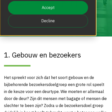
de uiteindelijke keuze voor een toegangsproduct.
Add-Ons en Opties
Ons verhaal
Gezichtsherkenning bij toegangsproducten
Specificaties en functionaliteit
Accept
Boon Edam Blog
DOWNLOAD HANDLEIDING
Conditiemeting NEN 2767
Decline
Beveiligingspoortjes | Toegangspoortjes
De Boon Edam Experience
Storing en schade
Boon Edam nieuwsbrief
Servicecontract automatische deuren
Boon Edam Group
Veiligheid, normering en wet- en regelgeving
Kennisdocumenten
1. Gebouw en bezoekers
Registreer uw toegangsproduct
Ontmoet de Entry Experts
Offertes en kosten
Boon Edam op Discovery Channel
Nieuws en Media
Het spreekt voor zich dat het soort gebouw en de
Facturen en administratie
bijbehorende bezoekersdoelgroep een grote rol speelt
in de keuze voor een deurtype. Wie moeten er allemaal
BoonSelect Methodiek
door de deur? Zijn dit mensen met bagage of mensen die
Onderhoud en garantie
slechter te been zijn? Zodra u de bezoekersdoel groep