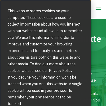
CONTACT
CONTACT
This website stores cookies on your
computer. These cookies are used to
collect information about how you interact
In 7 stappen op weg
with our website and allow us to remember
Oplossingen
naar
de meest geschikte
you. We use this information in order to
Toegangsproducten voor specifieke markten
improve and customize your browsing
Producten
entreeoplossing.
experience and for analytics and metrics
Draaideuren | Tourniquetdeuren
about our visitors both on this website and
Service
Touchless Toegangsoplossingen
other media. To find out more about the
Storing of Glasbreuk Melden
cookies we use, see our Privacy Policy
Inspiratie
Er komt veel kijken bij de keuze voor een geschikte
Modernisering | Upgrades
If you decline, your information won’t be
Beveiligingsoplossingen
entreeoplossing. Waar moet u in de oriënterende fase
Inspiratie | Referentieprojecten
tracked when you visit this website. A single
FAQ
rekening mee houden? Om tot een weloverwogen
Verplicht onderhoud EN 16005 norm
cookie will be used in your browser to
Beveiligingsdraaideuren | Toegangssluizen
beslissing te komen, hebben we stapsgewijs een aantal
BIM en BIM Objecten
Werking en Bediening
remember your preference not to be
Over Ons
punten op een rijtje gezet die van invloed kunnen zijn op
Top 3 kennisdocumenten per categorie
tracked.
Glasservice bij glasschade