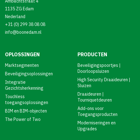
Ambachtstraat 4
1135 ZG Edam
Nederland
+31 (0) 299 38 08 08
info@boonedam.nl
OPLOSSINGEN
PRODUCTEN
Marktsegmenten
Beveiligingspoortjes |
Doorloopsluizen
Beveiligingsoplossingen
High Security Draaideuren |
Integratie
Sluizen
Gezichtsherkenning
Draaideuren |
Touchless
Tourniquetdeuren
toegangsoplossingen
Add-ons voor
BIM en BIM-objecten
Toegangsproducten
The Power of Two
Moderniseringen en
Upgrades