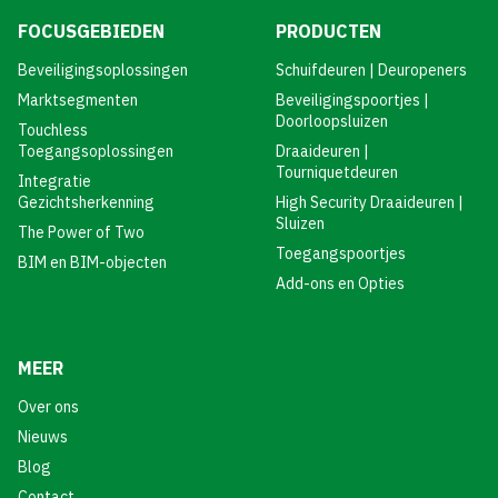
FOCUSGEBIEDEN
PRODUCTEN
Beveiligingsoplossingen
Schuifdeuren | Deuropeners
Marktsegmenten
Beveiligingspoortjes |
Doorloopsluizen
Touchless
Toegangsoplossingen
Draaideuren |
Tourniquetdeuren
Integratie
Gezichtsherkenning
High Security Draaideuren |
Sluizen
The Power of Two
Toegangspoortjes
BIM en BIM-objecten
Add-ons en Opties
MEER
Over ons
Nieuws
Blog
Contact