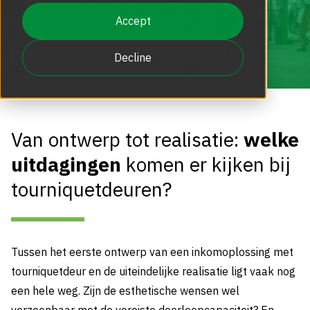
Beveiligde Toegangspoortjes
Touchless toegangsoplossingen
Boon Edam Group
Accept
DOWNLOAD WHITEPAPER
Kennisdocumenten NL
Verplicht onderhoud EN 16005 norm
Decline
Doorloopsluizen | Doorloopstraten
BIM en BIM-objecten
Nieuws
Blog FR
Add-ons en Opties
Vacatures
Van ontwerp tot realisatie:
welke
Kennisdocumenten FR
uitdagingen
komen er kijken bij
De Boon Edam Experience
tourniquetdeuren?
Tussen het eerste ontwerp van een inkomoplossing met
tourniquetdeur en de uiteindelijke realisatie ligt vaak nog
een hele weg. Zijn de esthetische wensen wel