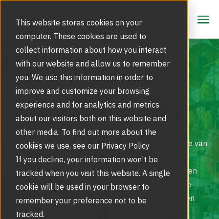
CONTACT
CONTACT
This website stores cookies on your
computer. These cookies are used to
collect information about how you interact
Aan welke eisen
moet
with our website and allow us to remember
Oplossingen
een ingang voldoen?
you. We use this information in order to
Beveiligingsoplossingen
improve and customize your browsing
Producten
experience and for analytics and metrics
Draaideuren | Tourniquetdeuren
about our visitors both on this website and
Service
Gezichtsherkenning
Op allerlei gebieden worden eisen gesteld aan een
other media. To find out more about the
ingang.
De eisen zijn sterk afhankelijk van de functie van
Meld storing of glasbreuk
cookies we use, see our Privacy Policy
Inspiratie
High Security Draaideuren | Sluizen
het gebouw en de ingang, en van de wensen van de
If you decline, your information won’t be
Marktsegmenten
gebouweigenaar of architect. In dit document worden
Inspiratie | Referentieprojecten
tracked when you visit this website. A single
Over ons
Glasservice bij glasschade
daarom de verschillende functionele en esthetische
cookie will be used in your browser to
Schuifdeuren | Deuropeners
The Power of Two
eisen besproken, samen met mogelijke richtlijnen en
Ons Verhaal
remember your preference not to be
Blog NL
normen.
tracked.
Servicecontract automatische deuren